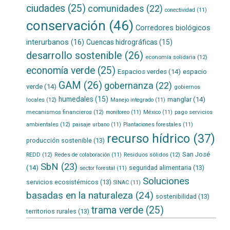
ciudades
(25)
comunidades
(22)
conectividad
(11)
conservación
(46)
Corredores biológicos
interurbanos
(16)
Cuencas hidrográficas
(15)
desarrollo sostenible
(26)
economía solidaria
(12)
economía verde
(25)
Espacios verdes
(14)
espacio
GAM
(26)
gobernanza
(22)
verde
(14)
gobiernos
humedales
(15)
manglar
(14)
locales
(12)
Manejo integrado
(11)
mecanismos financieros
(12)
pago servicios
monitoreo
(11)
México
(11)
ambientales
(12)
paisaje urbano
(11)
Plantaciones forestales
(11)
recurso hídrico
(37)
producción sostenible
(13)
San José
REDD
(12)
Residuos sólidos
(12)
Redes de colaboración
(11)
SbN
(23)
(14)
seguridad alimentaria
(13)
sector forestal
(11)
Soluciones
servicios ecosistémicos
(13)
SINAC
(11)
basadas en la naturaleza
(24)
sostenibilidad
(13)
trama verde
(25)
territorios rurales
(13)