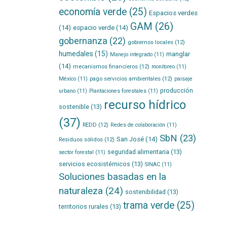
economía verde
(25)
Espacios verdes
GAM
(26)
(14)
espacio verde
(14)
gobernanza
(22)
gobiernos locales
(12)
humedales
(15)
manglar
Manejo integrado
(11)
(14)
mecanismos financieros
(12)
monitoreo
(11)
pago servicios ambientales
(12)
México
(11)
paisaje
producción
urbano
(11)
Plantaciones forestales
(11)
recurso hídrico
sostenible
(13)
(37)
REDD
(12)
Redes de colaboración
(11)
SbN
(23)
San José
(14)
Residuos sólidos
(12)
seguridad alimentaria
(13)
sector forestal
(11)
servicios ecosistémicos
(13)
SINAC
(11)
Soluciones basadas en la
naturaleza
(24)
sostenibilidad
(13)
trama verde
(25)
territorios rurales
(13)