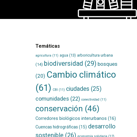
Temáticas
agua
(13)
arboricultura urbana
agricultura
(11)
biodiversidad
(29)
bosques
(14)
Cambio climático
(20)
(61)
ciudades
(25)
CBI
(11)
comunidades
(22)
conectividad
(11)
conservación
(46)
Corredores biológicos interurbanos
(16)
desarrollo
Cuencas hidrográficas
(15)
sostenible
(26)
economía solidaria
(12)