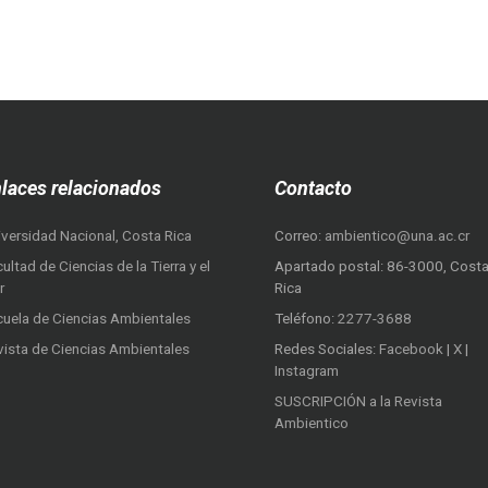
laces relacionados
Contacto
iversidad Nacional, Costa Rica
Correo:
ambientico@una.ac.cr
ultad de Ciencias de la Tierra y el
Apartado postal: 86-3000, Cost
r
Rica
cuela de Ciencias Ambientales
Teléfono:
2277-3688
vista de Ciencias Ambientales
Redes Sociales:
Facebook
|
X
|
Instagram
SUSCRIPCIÓN a la Revista
Ambientico