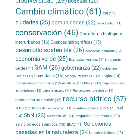
biodiversidad
(29)
bosques
(20)
Cambio climático
(61)
CBI
(11)
ciudades
(25)
comunidades
(22)
conectividad
(11)
conservación
(46)
Corredores biológicos
interurbanos
(16)
Cuencas hidrográficas
(15)
desarrollo sostenible
(26)
economía solidaria
(12)
economía verde
(25)
Espacios verdes
(14)
espacio
GAM
(26)
gobernanza
(22)
verde
(14)
gobiernos
humedales
(15)
manglar
(14)
locales
(12)
Manejo integrado
(11)
mecanismos financieros
(12)
pago servicios
monitoreo
(11)
México
(11)
ambientales
(12)
paisaje urbano
(11)
Plantaciones forestales
(11)
recurso hídrico
(37)
producción sostenible
(13)
San José
REDD
(12)
Residuos sólidos
(12)
Redes de colaboración
(11)
SbN
(23)
(14)
seguridad alimentaria
(13)
sector forestal
(11)
Soluciones
servicios ecosistémicos
(13)
SINAC
(11)
basadas en la naturaleza
(24)
sostenibilidad
(13)