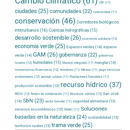
Cambio climático
(61)
CBI
(11)
ciudades
(25)
comunidades
(22)
conectividad
(11)
conservación
(46)
Corredores biológicos
interurbanos
(16)
Cuencas hidrográficas
(15)
desarrollo sostenible
(26)
economía solidaria
(12)
economía verde
(25)
Espacios verdes
(14)
espacio
GAM
(26)
gobernanza
(22)
verde
(14)
gobiernos
humedales
(15)
manglar
(14)
locales
(12)
Manejo integrado
(11)
mecanismos financieros
(12)
pago servicios
monitoreo
(11)
México
(11)
ambientales
(12)
paisaje urbano
(11)
Plantaciones forestales
(11)
recurso hídrico
(37)
producción sostenible
(13)
San José
REDD
(12)
Residuos sólidos
(12)
Redes de colaboración
(11)
SbN
(23)
(14)
seguridad alimentaria
(13)
sector forestal
(11)
Soluciones
servicios ecosistémicos
(13)
SINAC
(11)
basadas en la naturaleza
(24)
sostenibilidad
(13)
trama verde
(25)
territorios rurales
(13)