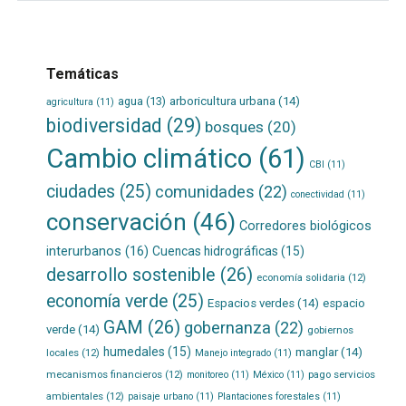
Temáticas
agua
(13)
arboricultura urbana
(14)
agricultura
(11)
biodiversidad
(29)
bosques
(20)
Cambio climático
(61)
CBI
(11)
ciudades
(25)
comunidades
(22)
conectividad
(11)
conservación
(46)
Corredores biológicos
interurbanos
(16)
Cuencas hidrográficas
(15)
desarrollo sostenible
(26)
economía solidaria
(12)
economía verde
(25)
Espacios verdes
(14)
espacio
GAM
(26)
gobernanza
(22)
verde
(14)
gobiernos
humedales
(15)
manglar
(14)
locales
(12)
Manejo integrado
(11)
mecanismos financieros
(12)
pago servicios
monitoreo
(11)
México
(11)
ambientales
(12)
paisaje urbano
(11)
Plantaciones forestales
(11)