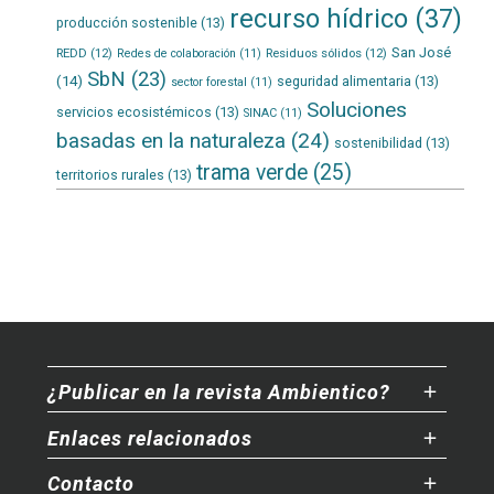
recurso hídrico
(37)
producción sostenible
(13)
San José
REDD
(12)
Residuos sólidos
(12)
Redes de colaboración
(11)
SbN
(23)
(14)
seguridad alimentaria
(13)
sector forestal
(11)
Soluciones
servicios ecosistémicos
(13)
SINAC
(11)
basadas en la naturaleza
(24)
sostenibilidad
(13)
trama verde
(25)
territorios rurales
(13)
¿Publicar en la revista Ambientico?
Enlaces relacionados
Contacto