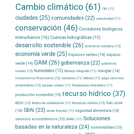
Cambio climático
(61)
CBI
(11)
ciudades
(25)
comunidades
(22)
conectividad
(11)
conservación
(46)
Corredores biológicos
interurbanos
(16)
Cuencas hidrográficas
(15)
desarrollo sostenible
(26)
economía solidaria
(12)
economía verde
(25)
Espacios verdes
(14)
espacio
GAM
(26)
gobernanza
(22)
verde
(14)
gobiernos
humedales
(15)
manglar
(14)
locales
(12)
Manejo integrado
(11)
mecanismos financieros
(12)
pago servicios
monitoreo
(11)
México
(11)
ambientales
(12)
paisaje urbano
(11)
Plantaciones forestales
(11)
recurso hídrico
(37)
producción sostenible
(13)
San José
REDD
(12)
Residuos sólidos
(12)
Redes de colaboración
(11)
SbN
(23)
(14)
seguridad alimentaria
(13)
sector forestal
(11)
Soluciones
servicios ecosistémicos
(13)
SINAC
(11)
basadas en la naturaleza
(24)
sostenibilidad
(13)