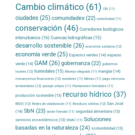
Cambio climático
(61)
CBI
(11)
ciudades
(25)
comunidades
(22)
conectividad
(11)
conservación
(46)
Corredores biológicos
interurbanos
(16)
Cuencas hidrográficas
(15)
desarrollo sostenible
(26)
economía solidaria
(12)
economía verde
(25)
Espacios verdes
(14)
espacio
GAM
(26)
gobernanza
(22)
verde
(14)
gobiernos
humedales
(15)
manglar
(14)
locales
(12)
Manejo integrado
(11)
mecanismos financieros
(12)
pago servicios
monitoreo
(11)
México
(11)
ambientales
(12)
paisaje urbano
(11)
Plantaciones forestales
(11)
recurso hídrico
(37)
producción sostenible
(13)
San José
REDD
(12)
Residuos sólidos
(12)
Redes de colaboración
(11)
SbN
(23)
(14)
seguridad alimentaria
(13)
sector forestal
(11)
Soluciones
servicios ecosistémicos
(13)
SINAC
(11)
basadas en la naturaleza
(24)
sostenibilidad
(13)