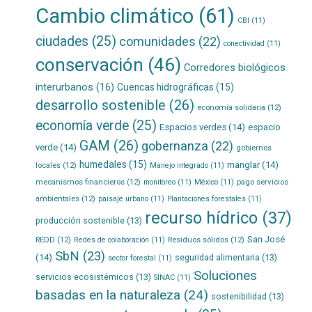
Cambio climático
(61)
CBI
(11)
ciudades
(25)
comunidades
(22)
conectividad
(11)
conservación
(46)
Corredores biológicos
interurbanos
(16)
Cuencas hidrográficas
(15)
desarrollo sostenible
(26)
economía solidaria
(12)
economía verde
(25)
Espacios verdes
(14)
espacio
GAM
(26)
gobernanza
(22)
verde
(14)
gobiernos
humedales
(15)
manglar
(14)
locales
(12)
Manejo integrado
(11)
mecanismos financieros
(12)
pago servicios
monitoreo
(11)
México
(11)
ambientales
(12)
paisaje urbano
(11)
Plantaciones forestales
(11)
recurso hídrico
(37)
producción sostenible
(13)
San José
REDD
(12)
Residuos sólidos
(12)
Redes de colaboración
(11)
SbN
(23)
(14)
seguridad alimentaria
(13)
sector forestal
(11)
Soluciones
servicios ecosistémicos
(13)
SINAC
(11)
basadas en la naturaleza
(24)
sostenibilidad
(13)