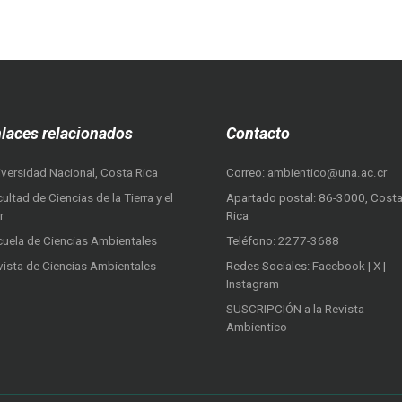
laces relacionados
Contacto
iversidad Nacional, Costa Rica
Correo:
ambientico@una.ac.cr
ultad de Ciencias de la Tierra y el
Apartado postal: 86-3000, Cost
r
Rica
cuela de Ciencias Ambientales
Teléfono:
2277-3688
vista de Ciencias Ambientales
Redes Sociales:
Facebook
|
X
|
Instagram
SUSCRIPCIÓN a la Revista
Ambientico