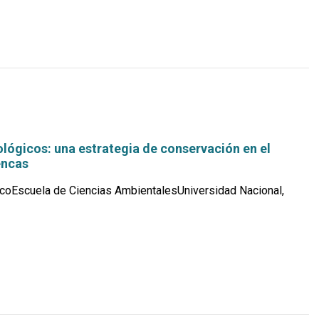
más...
lógicos: una estrategia de conservación en el
encas
coEscuela de Ciencias AmbientalesUniversidad Nacional,
Leer
más...