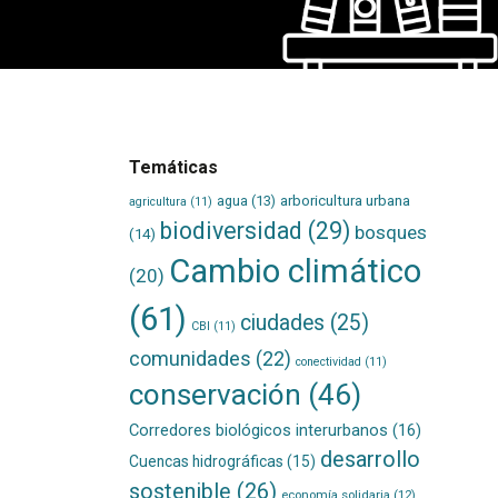
Temáticas
agua
(13)
arboricultura urbana
agricultura
(11)
biodiversidad
(29)
bosques
(14)
Cambio climático
(20)
(61)
ciudades
(25)
CBI
(11)
comunidades
(22)
conectividad
(11)
conservación
(46)
Corredores biológicos interurbanos
(16)
desarrollo
Cuencas hidrográficas
(15)
sostenible
(26)
economía solidaria
(12)