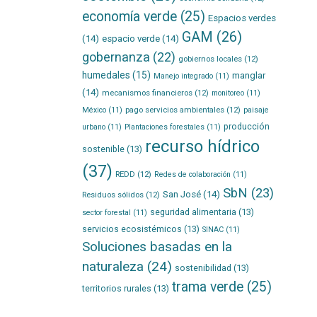
economía verde
(25)
Espacios verdes
GAM
(26)
(14)
espacio verde
(14)
gobernanza
(22)
gobiernos locales
(12)
humedales
(15)
manglar
Manejo integrado
(11)
(14)
mecanismos financieros
(12)
monitoreo
(11)
pago servicios ambientales
(12)
México
(11)
paisaje
producción
urbano
(11)
Plantaciones forestales
(11)
recurso hídrico
sostenible
(13)
(37)
REDD
(12)
Redes de colaboración
(11)
SbN
(23)
San José
(14)
Residuos sólidos
(12)
seguridad alimentaria
(13)
sector forestal
(11)
servicios ecosistémicos
(13)
SINAC
(11)
Soluciones basadas en la
naturaleza
(24)
sostenibilidad
(13)
trama verde
(25)
territorios rurales
(13)