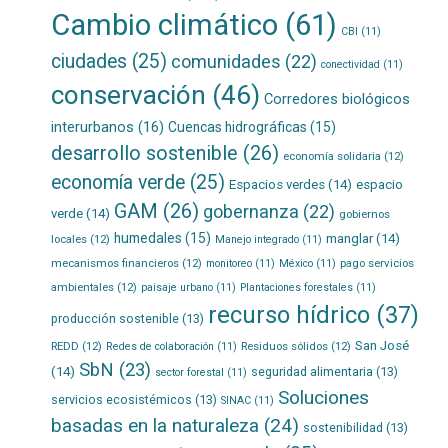
Cambio climático
(61)
CBI
(11)
ciudades
(25)
comunidades
(22)
conectividad
(11)
conservación
(46)
Corredores biológicos
interurbanos
(16)
Cuencas hidrográficas
(15)
desarrollo sostenible
(26)
economía solidaria
(12)
economía verde
(25)
Espacios verdes
(14)
espacio
GAM
(26)
gobernanza
(22)
verde
(14)
gobiernos
humedales
(15)
manglar
(14)
locales
(12)
Manejo integrado
(11)
mecanismos financieros
(12)
pago servicios
monitoreo
(11)
México
(11)
ambientales
(12)
paisaje urbano
(11)
Plantaciones forestales
(11)
recurso hídrico
(37)
producción sostenible
(13)
San José
REDD
(12)
Residuos sólidos
(12)
Redes de colaboración
(11)
SbN
(23)
(14)
seguridad alimentaria
(13)
sector forestal
(11)
Soluciones
servicios ecosistémicos
(13)
SINAC
(11)
basadas en la naturaleza
(24)
sostenibilidad
(13)