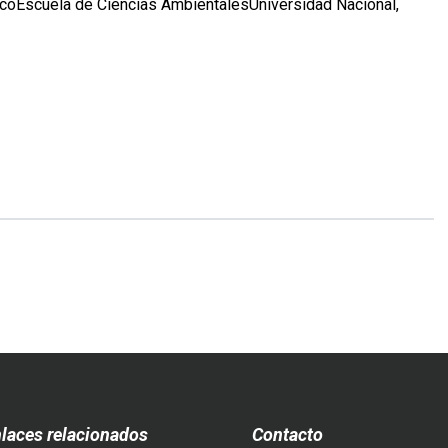
coEscuela de Ciencias AmbientalesUniversidad Nacional,
Leer
más...
laces relacionados
Contacto