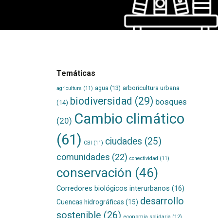
Temáticas
agua
(13)
arboricultura urbana
agricultura
(11)
biodiversidad
(29)
bosques
(14)
Cambio climático
(20)
(61)
ciudades
(25)
CBI
(11)
comunidades
(22)
conectividad
(11)
conservación
(46)
Corredores biológicos interurbanos
(16)
desarrollo
Cuencas hidrográficas
(15)
sostenible
(26)
economía solidaria
(12)