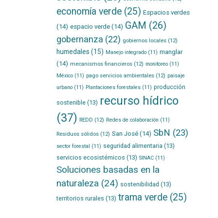
economía verde
(25)
Espacios verdes
GAM
(26)
(14)
espacio verde
(14)
gobernanza
(22)
gobiernos locales
(12)
humedales
(15)
manglar
Manejo integrado
(11)
(14)
mecanismos financieros
(12)
monitoreo
(11)
pago servicios ambientales
(12)
México
(11)
paisaje
producción
urbano
(11)
Plantaciones forestales
(11)
recurso hídrico
sostenible
(13)
(37)
REDD
(12)
Redes de colaboración
(11)
SbN
(23)
San José
(14)
Residuos sólidos
(12)
seguridad alimentaria
(13)
sector forestal
(11)
servicios ecosistémicos
(13)
SINAC
(11)
Soluciones basadas en la
naturaleza
(24)
sostenibilidad
(13)
trama verde
(25)
territorios rurales
(13)