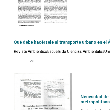
por
Qué debe hacérsele al transporte urbano en el 
Revista AmbienticoEscuela de Ciencias AmbientalesUniv
Leer
por
más...
Necesidad de o
metropolitana