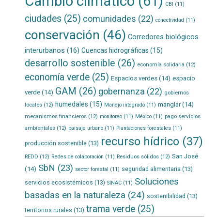
Cambio climático
(61)
CBI
(11)
ciudades
(25)
comunidades
(22)
conectividad
(11)
conservación
(46)
Corredores biológicos
interurbanos
(16)
Cuencas hidrográficas
(15)
desarrollo sostenible
(26)
economía solidaria
(12)
economía verde
(25)
Espacios verdes
(14)
espacio
GAM
(26)
gobernanza
(22)
verde
(14)
gobiernos
humedales
(15)
manglar
(14)
locales
(12)
Manejo integrado
(11)
mecanismos financieros
(12)
pago servicios
monitoreo
(11)
México
(11)
ambientales
(12)
paisaje urbano
(11)
Plantaciones forestales
(11)
recurso hídrico
(37)
producción sostenible
(13)
San José
REDD
(12)
Residuos sólidos
(12)
Redes de colaboración
(11)
SbN
(23)
(14)
seguridad alimentaria
(13)
sector forestal
(11)
Soluciones
servicios ecosistémicos
(13)
SINAC
(11)
basadas en la naturaleza
(24)
sostenibilidad
(13)
trama verde
(25)
territorios rurales
(13)