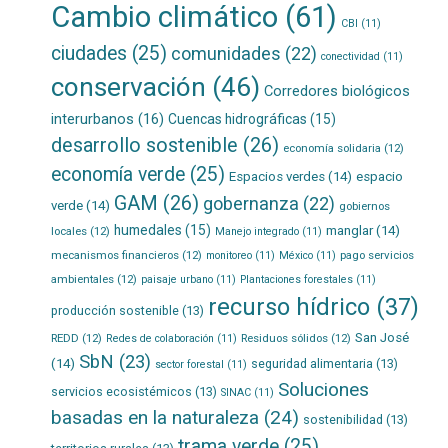
Cambio climático
(61)
CBI
(11)
ciudades
(25)
comunidades
(22)
conectividad
(11)
conservación
(46)
Corredores biológicos
interurbanos
(16)
Cuencas hidrográficas
(15)
desarrollo sostenible
(26)
economía solidaria
(12)
economía verde
(25)
Espacios verdes
(14)
espacio
GAM
(26)
gobernanza
(22)
verde
(14)
gobiernos
humedales
(15)
manglar
(14)
locales
(12)
Manejo integrado
(11)
mecanismos financieros
(12)
pago servicios
monitoreo
(11)
México
(11)
ambientales
(12)
paisaje urbano
(11)
Plantaciones forestales
(11)
recurso hídrico
(37)
producción sostenible
(13)
San José
REDD
(12)
Residuos sólidos
(12)
Redes de colaboración
(11)
SbN
(23)
(14)
seguridad alimentaria
(13)
sector forestal
(11)
Soluciones
servicios ecosistémicos
(13)
SINAC
(11)
basadas en la naturaleza
(24)
sostenibilidad
(13)
trama verde
(25)