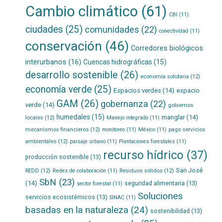
Cambio climático
(61)
CBI
(11)
ciudades
(25)
comunidades
(22)
conectividad
(11)
conservación
(46)
Corredores biológicos
interurbanos
(16)
Cuencas hidrográficas
(15)
desarrollo sostenible
(26)
economía solidaria
(12)
economía verde
(25)
Espacios verdes
(14)
espacio
GAM
(26)
gobernanza
(22)
verde
(14)
gobiernos
humedales
(15)
manglar
(14)
locales
(12)
Manejo integrado
(11)
mecanismos financieros
(12)
pago servicios
monitoreo
(11)
México
(11)
ambientales
(12)
paisaje urbano
(11)
Plantaciones forestales
(11)
recurso hídrico
(37)
producción sostenible
(13)
San José
REDD
(12)
Residuos sólidos
(12)
Redes de colaboración
(11)
SbN
(23)
(14)
seguridad alimentaria
(13)
sector forestal
(11)
Soluciones
servicios ecosistémicos
(13)
SINAC
(11)
basadas en la naturaleza
(24)
sostenibilidad
(13)