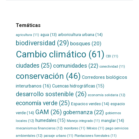
Temáticas
agua
(13)
arboricultura urbana
(14)
agricultura
(11)
biodiversidad
(29)
bosques
(20)
Cambio climático
(61)
CBI
(11)
ciudades
(25)
comunidades
(22)
conectividad
(11)
conservación
(46)
Corredores biológicos
interurbanos
(16)
Cuencas hidrográficas
(15)
desarrollo sostenible
(26)
economía solidaria
(12)
economía verde
(25)
Espacios verdes
(14)
espacio
GAM
(26)
gobernanza
(22)
verde
(14)
gobiernos
humedales
(15)
manglar
(14)
locales
(12)
Manejo integrado
(11)
mecanismos financieros
(12)
pago servicios
monitoreo
(11)
México
(11)
ambientales
(12)
paisaje urbano
(11)
Plantaciones forestales
(11)