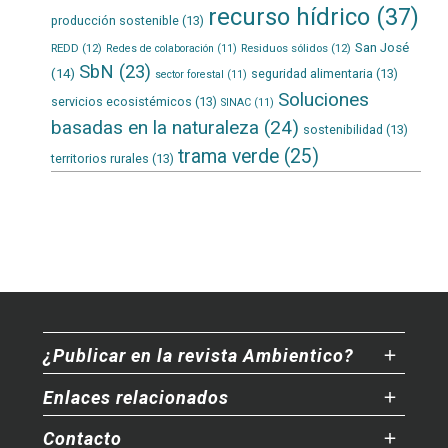
recurso hídrico
(37)
producción sostenible
(13)
San José
REDD
(12)
Residuos sólidos
(12)
Redes de colaboración
(11)
SbN
(23)
(14)
seguridad alimentaria
(13)
sector forestal
(11)
Soluciones
servicios ecosistémicos
(13)
SINAC
(11)
basadas en la naturaleza
(24)
sostenibilidad
(13)
trama verde
(25)
territorios rurales
(13)
¿Publicar en la revista Ambientico?
Enlaces relacionados
Contacto