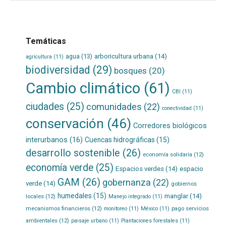
Temáticas
agua
(13)
arboricultura urbana
(14)
agricultura
(11)
biodiversidad
(29)
bosques
(20)
Cambio climático
(61)
CBI
(11)
ciudades
(25)
comunidades
(22)
conectividad
(11)
conservación
(46)
Corredores biológicos
interurbanos
(16)
Cuencas hidrográficas
(15)
desarrollo sostenible
(26)
economía solidaria
(12)
economía verde
(25)
Espacios verdes
(14)
espacio
GAM
(26)
gobernanza
(22)
verde
(14)
gobiernos
humedales
(15)
manglar
(14)
locales
(12)
Manejo integrado
(11)
mecanismos financieros
(12)
pago servicios
monitoreo
(11)
México
(11)
ambientales
(12)
paisaje urbano
(11)
Plantaciones forestales
(11)