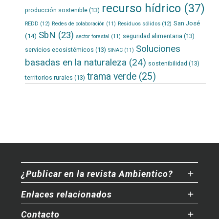
recurso hídrico
(37)
producción sostenible
(13)
San José
REDD
(12)
Residuos sólidos
(12)
Redes de colaboración
(11)
SbN
(23)
(14)
seguridad alimentaria
(13)
sector forestal
(11)
Soluciones
servicios ecosistémicos
(13)
SINAC
(11)
basadas en la naturaleza
(24)
sostenibilidad
(13)
trama verde
(25)
territorios rurales
(13)
¿Publicar en la revista Ambientico?
Enlaces relacionados
Contacto