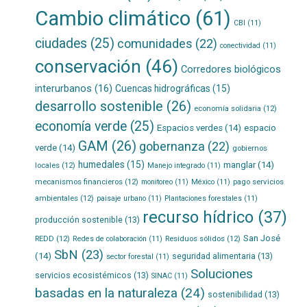
Cambio climático
(61)
CBI
(11)
ciudades
(25)
comunidades
(22)
conectividad
(11)
conservación
(46)
Corredores biológicos
interurbanos
(16)
Cuencas hidrográficas
(15)
desarrollo sostenible
(26)
economía solidaria
(12)
economía verde
(25)
Espacios verdes
(14)
espacio
GAM
(26)
gobernanza
(22)
verde
(14)
gobiernos
humedales
(15)
manglar
(14)
locales
(12)
Manejo integrado
(11)
mecanismos financieros
(12)
pago servicios
monitoreo
(11)
México
(11)
ambientales
(12)
paisaje urbano
(11)
Plantaciones forestales
(11)
recurso hídrico
(37)
producción sostenible
(13)
San José
REDD
(12)
Residuos sólidos
(12)
Redes de colaboración
(11)
SbN
(23)
(14)
seguridad alimentaria
(13)
sector forestal
(11)
Soluciones
servicios ecosistémicos
(13)
SINAC
(11)
basadas en la naturaleza
(24)
sostenibilidad
(13)