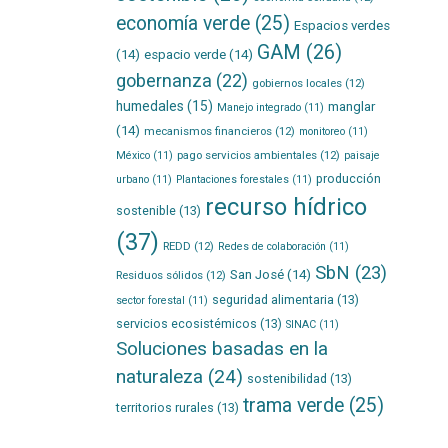
economía verde
(25)
Espacios verdes
GAM
(26)
(14)
espacio verde
(14)
gobernanza
(22)
gobiernos locales
(12)
humedales
(15)
manglar
Manejo integrado
(11)
(14)
mecanismos financieros
(12)
monitoreo
(11)
pago servicios ambientales
(12)
México
(11)
paisaje
producción
urbano
(11)
Plantaciones forestales
(11)
recurso hídrico
sostenible
(13)
(37)
REDD
(12)
Redes de colaboración
(11)
SbN
(23)
San José
(14)
Residuos sólidos
(12)
seguridad alimentaria
(13)
sector forestal
(11)
servicios ecosistémicos
(13)
SINAC
(11)
Soluciones basadas en la
naturaleza
(24)
sostenibilidad
(13)
trama verde
(25)
territorios rurales
(13)