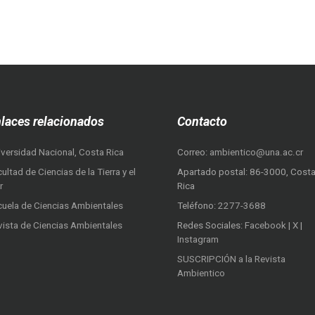
laces relacionados
Contacto
iversidad Nacional, Costa Rica
Correo:
ambientico@una.ac.cr
ultad de Ciencias de la Tierra y el
Apartado postal: 86-3000, Cost
r
Rica
cuela de Ciencias Ambientales
Teléfono:
2277-3688
vista de Ciencias Ambientales
Redes Sociales:
Facebook
|
X
|
Instagram
SUSCRIPCIÓN a la Revista
Ambientico