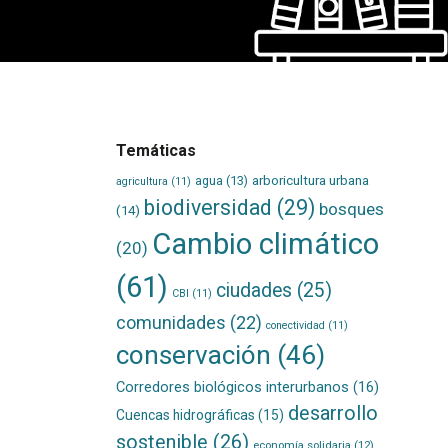
Temáticas
agua
(13)
arboricultura urbana
agricultura
(11)
biodiversidad
(29)
bosques
(14)
Cambio climático
(20)
(61)
ciudades
(25)
CBI
(11)
comunidades
(22)
conectividad
(11)
conservación
(46)
Corredores biológicos interurbanos
(16)
desarrollo
Cuencas hidrográficas
(15)
sostenible
(26)
economía solidaria
(12)