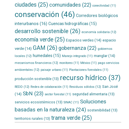
ciudades
(25)
comunidades
(22)
conectividad
(11)
conservación
(46)
Corredores biológicos
interurbanos
(16)
Cuencas hidrográficas
(15)
desarrollo sostenible
(26)
economía solidaria
(12)
economía verde
(25)
Espacios verdes
(14)
espacio
GAM
(26)
gobernanza
(22)
verde
(14)
gobiernos
humedales
(15)
manglar
(14)
locales
(12)
Manejo integrado
(11)
mecanismos financieros
(12)
pago servicios
monitoreo
(11)
México
(11)
ambientales
(12)
paisaje urbano
(11)
Plantaciones forestales
(11)
recurso hídrico
(37)
producción sostenible
(13)
San José
REDD
(12)
Residuos sólidos
(12)
Redes de colaboración
(11)
SbN
(23)
(14)
seguridad alimentaria
(13)
sector forestal
(11)
Soluciones
servicios ecosistémicos
(13)
SINAC
(11)
basadas en la naturaleza
(24)
sostenibilidad
(13)
trama verde
(25)
territorios rurales
(13)