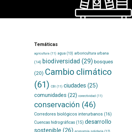
Temáticas
agua
(13)
arboricultura urbana
agricultura
(11)
biodiversidad
(29)
bosques
(14)
Cambio climático
(20)
(61)
ciudades
(25)
CBI
(11)
comunidades
(22)
conectividad
(11)
conservación
(46)
Corredores biológicos interurbanos
(16)
desarrollo
Cuencas hidrográficas
(15)
sostenible
(26)
economía solidaria
(12)