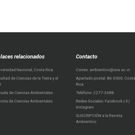
laces relacionados
Contacto
iversidad Nacional, Costa Rica
Correo:
ambientico@una.ac.cr
ultad de Ciencias de la Tierra y el
Apartado postal: 86-3000, Cost
r
Rica
cuela de Ciencias Ambientales
Teléfono:
2277-3688
vista de Ciencias Ambientales
Redes Sociales:
Facebook
|
X
|
Instagram
SUSCRIPCIÓN a la Revista
Ambientico