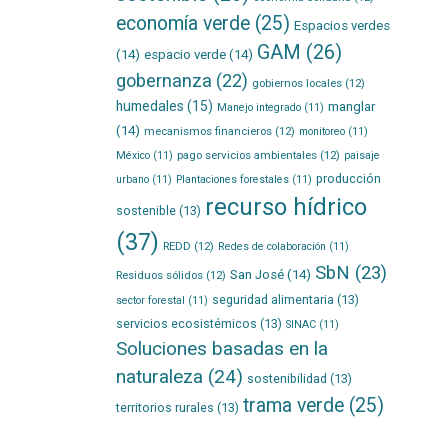
economía verde
(25)
Espacios verdes
GAM
(26)
(14)
espacio verde
(14)
gobernanza
(22)
gobiernos locales
(12)
humedales
(15)
manglar
Manejo integrado
(11)
(14)
mecanismos financieros
(12)
monitoreo
(11)
pago servicios ambientales
(12)
México
(11)
paisaje
producción
urbano
(11)
Plantaciones forestales
(11)
recurso hídrico
sostenible
(13)
(37)
REDD
(12)
Redes de colaboración
(11)
SbN
(23)
San José
(14)
Residuos sólidos
(12)
seguridad alimentaria
(13)
sector forestal
(11)
servicios ecosistémicos
(13)
SINAC
(11)
Soluciones basadas en la
naturaleza
(24)
sostenibilidad
(13)
trama verde
(25)
territorios rurales
(13)