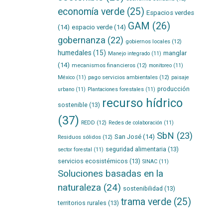
economía verde
(25)
Espacios verdes
GAM
(26)
(14)
espacio verde
(14)
gobernanza
(22)
gobiernos locales
(12)
humedales
(15)
manglar
Manejo integrado
(11)
(14)
mecanismos financieros
(12)
monitoreo
(11)
pago servicios ambientales
(12)
México
(11)
paisaje
producción
urbano
(11)
Plantaciones forestales
(11)
recurso hídrico
sostenible
(13)
(37)
REDD
(12)
Redes de colaboración
(11)
SbN
(23)
San José
(14)
Residuos sólidos
(12)
seguridad alimentaria
(13)
sector forestal
(11)
servicios ecosistémicos
(13)
SINAC
(11)
Soluciones basadas en la
naturaleza
(24)
sostenibilidad
(13)
trama verde
(25)
territorios rurales
(13)