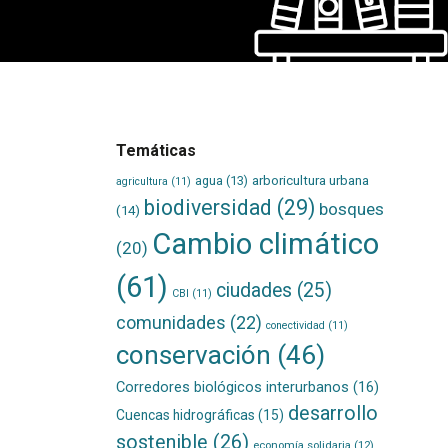
Temáticas
agua
(13)
arboricultura urbana
agricultura
(11)
biodiversidad
(29)
bosques
(14)
Cambio climático
(20)
(61)
ciudades
(25)
CBI
(11)
comunidades
(22)
conectividad
(11)
conservación
(46)
Corredores biológicos interurbanos
(16)
desarrollo
Cuencas hidrográficas
(15)
sostenible
(26)
economía solidaria
(12)