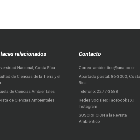
laces relacionados
Contacto
iversidad Nacional, Costa Rica
Correo:
ambientico@una.ac.cr
ultad de Ciencias de la Tierra y el
Apartado postal: 86-3000, Cost
r
Rica
cuela de Ciencias Ambientales
Teléfono:
2277-3688
vista de Ciencias Ambientales
Redes Sociales:
Facebook
|
X
|
Instagram
SUSCRIPCIÓN a la Revista
Ambientico