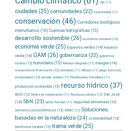
Cambio climático
(61)
CBI
(11)
ciudades
(25)
comunidades
(22)
conectividad
(11)
conservación
(46)
Corredores biológicos
interurbanos
(16)
Cuencas hidrográficas
(15)
desarrollo sostenible
(26)
economía solidaria
(12)
economía verde
(25)
Espacios verdes
(14)
espacio
GAM
(26)
gobernanza
(22)
verde
(14)
gobiernos
humedales
(15)
manglar
(14)
locales
(12)
Manejo integrado
(11)
mecanismos financieros
(12)
pago servicios
monitoreo
(11)
México
(11)
ambientales
(12)
paisaje urbano
(11)
Plantaciones forestales
(11)
recurso hídrico
(37)
producción sostenible
(13)
San José
REDD
(12)
Residuos sólidos
(12)
Redes de colaboración
(11)
SbN
(23)
(14)
seguridad alimentaria
(13)
sector forestal
(11)
Soluciones
servicios ecosistémicos
(13)
SINAC
(11)
basadas en la naturaleza
(24)
sostenibilidad
(13)
trama verde
(25)
territorios rurales
(13)