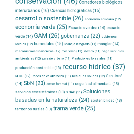
conservación
(46)
Corredores biológicos
interurbanos
(16)
Cuencas hidrográficas
(15)
desarrollo sostenible
(26)
economía solidaria
(12)
economía verde
(25)
Espacios verdes
(14)
espacio
GAM
(26)
gobernanza
(22)
verde
(14)
gobiernos
humedales
(15)
manglar
(14)
locales
(12)
Manejo integrado
(11)
mecanismos financieros
(12)
pago servicios
monitoreo
(11)
México
(11)
ambientales
(12)
paisaje urbano
(11)
Plantaciones forestales
(11)
recurso hídrico
(37)
producción sostenible
(13)
San José
REDD
(12)
Residuos sólidos
(12)
Redes de colaboración
(11)
SbN
(23)
(14)
seguridad alimentaria
(13)
sector forestal
(11)
Soluciones
servicios ecosistémicos
(13)
SINAC
(11)
basadas en la naturaleza
(24)
sostenibilidad
(13)
trama verde
(25)
territorios rurales
(13)