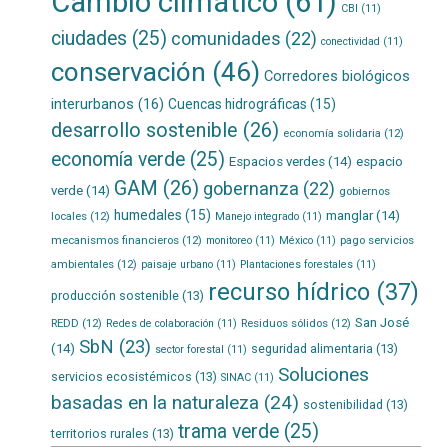
Cambio climático
(61)
CBI
(11)
ciudades
(25)
comunidades
(22)
conectividad
(11)
conservación
(46)
Corredores biológicos
interurbanos
(16)
Cuencas hidrográficas
(15)
desarrollo sostenible
(26)
economía solidaria
(12)
economía verde
(25)
Espacios verdes
(14)
espacio
GAM
(26)
gobernanza
(22)
verde
(14)
gobiernos
humedales
(15)
manglar
(14)
locales
(12)
Manejo integrado
(11)
mecanismos financieros
(12)
pago servicios
monitoreo
(11)
México
(11)
ambientales
(12)
paisaje urbano
(11)
Plantaciones forestales
(11)
recurso hídrico
(37)
producción sostenible
(13)
San José
REDD
(12)
Residuos sólidos
(12)
Redes de colaboración
(11)
SbN
(23)
(14)
seguridad alimentaria
(13)
sector forestal
(11)
Soluciones
servicios ecosistémicos
(13)
SINAC
(11)
basadas en la naturaleza
(24)
sostenibilidad
(13)
trama verde
(25)
territorios rurales
(13)