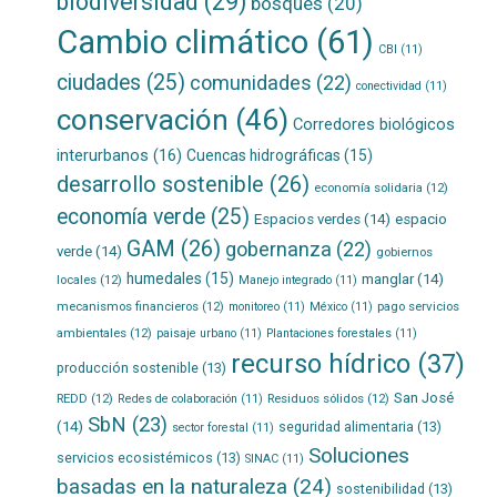
biodiversidad
(29)
bosques
(20)
Cambio climático
(61)
CBI
(11)
ciudades
(25)
comunidades
(22)
conectividad
(11)
conservación
(46)
Corredores biológicos
interurbanos
(16)
Cuencas hidrográficas
(15)
desarrollo sostenible
(26)
economía solidaria
(12)
economía verde
(25)
Espacios verdes
(14)
espacio
GAM
(26)
gobernanza
(22)
verde
(14)
gobiernos
humedales
(15)
manglar
(14)
locales
(12)
Manejo integrado
(11)
mecanismos financieros
(12)
pago servicios
monitoreo
(11)
México
(11)
ambientales
(12)
paisaje urbano
(11)
Plantaciones forestales
(11)
recurso hídrico
(37)
producción sostenible
(13)
San José
REDD
(12)
Residuos sólidos
(12)
Redes de colaboración
(11)
SbN
(23)
(14)
seguridad alimentaria
(13)
sector forestal
(11)
Soluciones
servicios ecosistémicos
(13)
SINAC
(11)
basadas en la naturaleza
(24)
sostenibilidad
(13)