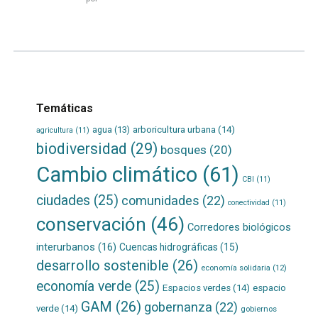
más...
Temáticas
agua
(13)
arboricultura urbana
(14)
agricultura
(11)
biodiversidad
(29)
bosques
(20)
Cambio climático
(61)
CBI
(11)
ciudades
(25)
comunidades
(22)
conectividad
(11)
conservación
(46)
Corredores biológicos
interurbanos
(16)
Cuencas hidrográficas
(15)
desarrollo sostenible
(26)
economía solidaria
(12)
economía verde
(25)
Espacios verdes
(14)
espacio
GAM
(26)
gobernanza
(22)
verde
(14)
gobiernos