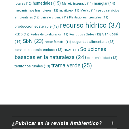
humedales
(15)
manglar
(14)
locales
(12)
Manejo integrado
(11)
mecanismos financieros
(12)
pago servicios
monitoreo
(11)
México
(11)
ambientales
(12)
paisaje urbano
(11)
Plantaciones forestales
(11)
recurso hídrico
(37)
producción sostenible
(13)
San José
REDD
(12)
Residuos sólidos
(12)
Redes de colaboración
(11)
SbN
(23)
(14)
seguridad alimentaria
(13)
sector forestal
(11)
Soluciones
servicios ecosistémicos
(13)
SINAC
(11)
basadas en la naturaleza
(24)
sostenibilidad
(13)
trama verde
(25)
territorios rurales
(13)
¿Publicar en la revista Ambientico?