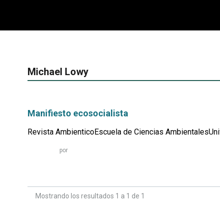
Michael Lowy
Manifiesto ecosocialista
Revista AmbienticoEscuela de Ciencias AmbientalesUniv
Leer
por
más...
Mostrando los resultados 1 a 1 de 1