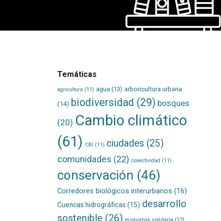
Temáticas
agua
(13)
arboricultura urbana
agricultura
(11)
biodiversidad
(29)
bosques
(14)
Cambio climático
(20)
(61)
ciudades
(25)
CBI
(11)
comunidades
(22)
conectividad
(11)
conservación
(46)
Corredores biológicos interurbanos
(16)
desarrollo
Cuencas hidrográficas
(15)
sostenible
(26)
economía solidaria
(12)