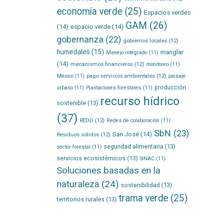
economía verde
(25)
Espacios verdes
GAM
(26)
(14)
espacio verde
(14)
gobernanza
(22)
gobiernos locales
(12)
humedales
(15)
manglar
Manejo integrado
(11)
(14)
mecanismos financieros
(12)
monitoreo
(11)
pago servicios ambientales
(12)
México
(11)
paisaje
producción
urbano
(11)
Plantaciones forestales
(11)
recurso hídrico
sostenible
(13)
(37)
REDD
(12)
Redes de colaboración
(11)
SbN
(23)
San José
(14)
Residuos sólidos
(12)
seguridad alimentaria
(13)
sector forestal
(11)
servicios ecosistémicos
(13)
SINAC
(11)
Soluciones basadas en la
naturaleza
(24)
sostenibilidad
(13)
trama verde
(25)
territorios rurales
(13)