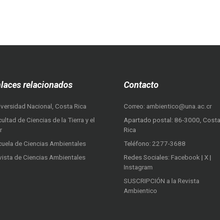
laces relacionados
Contacto
iversidad Nacional, Costa Rica
Correo:
ambientico@una.ac.cr
ultad de Ciencias de la Tierra y el
Apartado postal: 86-3000, Cost
r
Rica
cuela de Ciencias Ambientales
Teléfono:
2277-3688
vista de Ciencias Ambientales
Redes Sociales:
Facebook
|
X
|
Instagram
SUSCRIPCIÓN a la Revista
Ambientico