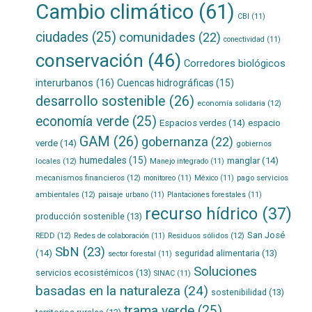
Cambio climático
(61)
CBI
(11)
ciudades
(25)
comunidades
(22)
conectividad
(11)
conservación
(46)
Corredores biológicos
interurbanos
(16)
Cuencas hidrográficas
(15)
desarrollo sostenible
(26)
economía solidaria
(12)
economía verde
(25)
Espacios verdes
(14)
espacio
GAM
(26)
gobernanza
(22)
verde
(14)
gobiernos
humedales
(15)
manglar
(14)
locales
(12)
Manejo integrado
(11)
mecanismos financieros
(12)
pago servicios
monitoreo
(11)
México
(11)
ambientales
(12)
paisaje urbano
(11)
Plantaciones forestales
(11)
recurso hídrico
(37)
producción sostenible
(13)
San José
REDD
(12)
Residuos sólidos
(12)
Redes de colaboración
(11)
SbN
(23)
(14)
seguridad alimentaria
(13)
sector forestal
(11)
Soluciones
servicios ecosistémicos
(13)
SINAC
(11)
basadas en la naturaleza
(24)
sostenibilidad
(13)
trama verde
(25)