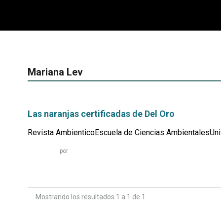
Mariana Lev
Las naranjas certificadas de Del Oro
Revista AmbienticoEscuela de Ciencias AmbientalesUniv
Leer
por
más...
Mostrando los resultados 1 a 1 de 1