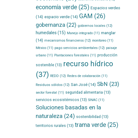
economía verde
(25)
Espacios verdes
GAM
(26)
(14)
espacio verde
(14)
gobernanza
(22)
gobiernos locales
(12)
humedales
(15)
manglar
Manejo integrado
(11)
(14)
mecanismos financieros
(12)
monitoreo
(11)
pago servicios ambientales
(12)
México
(11)
paisaje
producción
urbano
(11)
Plantaciones forestales
(11)
recurso hídrico
sostenible
(13)
(37)
REDD
(12)
Redes de colaboración
(11)
SbN
(23)
San José
(14)
Residuos sólidos
(12)
seguridad alimentaria
(13)
sector forestal
(11)
servicios ecosistémicos
(13)
SINAC
(11)
Soluciones basadas en la
naturaleza
(24)
sostenibilidad
(13)
trama verde
(25)
territorios rurales
(13)