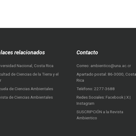
laces relacionados
Contacto
iversidad Nacional, Costa Rica
Correo:
ambientico@una.ac.cr
ultad de Ciencias de la Tierra y el
Apartado postal: 86-3000, Cost
r
Rica
cuela de Ciencias Ambientales
Teléfono:
2277-3688
vista de Ciencias Ambientales
Redes Sociales:
Facebook
|
X
|
Instagram
SUSCRIPCIÓN a la Revista
Ambientico