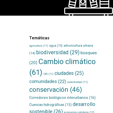
Temáticas
agua
(13)
arboricultura urbana
agricultura
(11)
biodiversidad
(29)
bosques
(14)
Cambio climático
(20)
(61)
ciudades
(25)
CBI
(11)
comunidades
(22)
conectividad
(11)
conservación
(46)
Corredores biológicos interurbanos
(16)
desarrollo
Cuencas hidrográficas
(15)
sostenible
(26)
economía solidaria
(12)