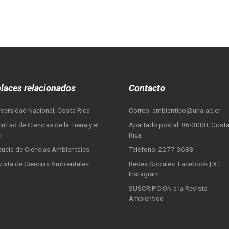
laces relacionados
Contacto
iversidad Nacional, Costa Rica
Correo:
ambientico@una.ac.cr
ultad de Ciencias de la Tierra y el
Apartado postal: 86-3000, Cost
r
Rica
cuela de Ciencias Ambientales
Teléfono:
2277-3688
vista de Ciencias Ambientales
Redes Sociales:
Facebook
|
X
|
Instagram
SUSCRIPCIÓN a la Revista
Ambientico