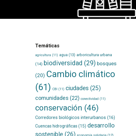
Temáticas
agua
(13)
arboricultura urbana
agricultura
(11)
biodiversidad
(29)
bosques
(14)
Cambio climático
(20)
(61)
ciudades
(25)
CBI
(11)
comunidades
(22)
conectividad
(11)
conservación
(46)
Corredores biológicos interurbanos
(16)
desarrollo
Cuencas hidrográficas
(15)
sostenible
(26)
economía solidaria
(12)