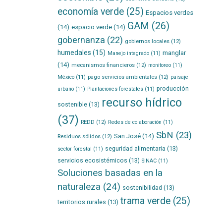
economía verde
(25)
Espacios verdes
GAM
(26)
(14)
espacio verde
(14)
gobernanza
(22)
gobiernos locales
(12)
humedales
(15)
manglar
Manejo integrado
(11)
(14)
mecanismos financieros
(12)
monitoreo
(11)
pago servicios ambientales
(12)
México
(11)
paisaje
producción
urbano
(11)
Plantaciones forestales
(11)
recurso hídrico
sostenible
(13)
(37)
REDD
(12)
Redes de colaboración
(11)
SbN
(23)
San José
(14)
Residuos sólidos
(12)
seguridad alimentaria
(13)
sector forestal
(11)
servicios ecosistémicos
(13)
SINAC
(11)
Soluciones basadas en la
naturaleza
(24)
sostenibilidad
(13)
trama verde
(25)
territorios rurales
(13)