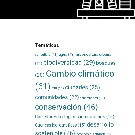
Temáticas
agua
(13)
arboricultura urbana
agricultura
(11)
biodiversidad
(29)
bosques
(14)
Cambio climático
(20)
(61)
ciudades
(25)
CBI
(11)
comunidades
(22)
conectividad
(11)
conservación
(46)
Corredores biológicos interurbanos
(16)
desarrollo
Cuencas hidrográficas
(15)
sostenible
(26)
economía solidaria
(12)