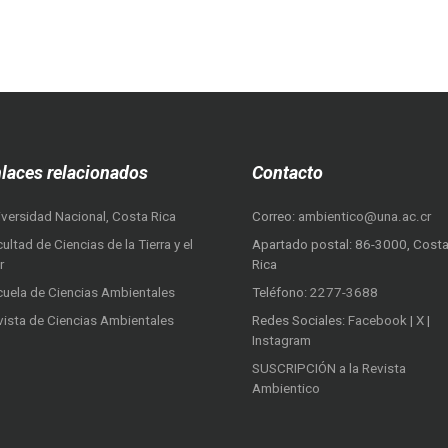
laces relacionados
Contacto
iversidad Nacional, Costa Rica
Correo:
ambientico@una.ac.cr
ultad de Ciencias de la Tierra y el
Apartado postal: 86-3000, Cost
r
Rica
cuela de Ciencias Ambientales
Teléfono:
2277-3688
vista de Ciencias Ambientales
Redes Sociales:
Facebook
|
X
|
Instagram
SUSCRIPCIÓN a la Revista
Ambientico