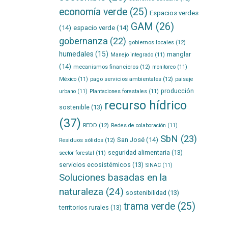
economía verde
(25)
Espacios verdes
GAM
(26)
(14)
espacio verde
(14)
gobernanza
(22)
gobiernos locales
(12)
humedales
(15)
manglar
Manejo integrado
(11)
(14)
mecanismos financieros
(12)
monitoreo
(11)
pago servicios ambientales
(12)
México
(11)
paisaje
producción
urbano
(11)
Plantaciones forestales
(11)
recurso hídrico
sostenible
(13)
(37)
REDD
(12)
Redes de colaboración
(11)
SbN
(23)
San José
(14)
Residuos sólidos
(12)
seguridad alimentaria
(13)
sector forestal
(11)
servicios ecosistémicos
(13)
SINAC
(11)
Soluciones basadas en la
naturaleza
(24)
sostenibilidad
(13)
trama verde
(25)
territorios rurales
(13)