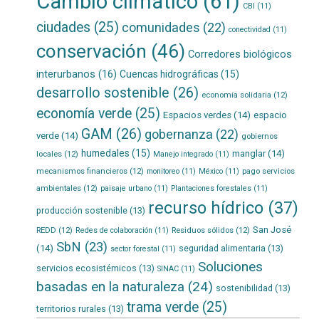
Cambio climático
(61)
CBI
(11)
ciudades
(25)
comunidades
(22)
conectividad
(11)
conservación
(46)
Corredores biológicos
interurbanos
(16)
Cuencas hidrográficas
(15)
desarrollo sostenible
(26)
economía solidaria
(12)
economía verde
(25)
Espacios verdes
(14)
espacio
GAM
(26)
gobernanza
(22)
verde
(14)
gobiernos
humedales
(15)
manglar
(14)
locales
(12)
Manejo integrado
(11)
mecanismos financieros
(12)
pago servicios
monitoreo
(11)
México
(11)
ambientales
(12)
paisaje urbano
(11)
Plantaciones forestales
(11)
recurso hídrico
(37)
producción sostenible
(13)
San José
REDD
(12)
Residuos sólidos
(12)
Redes de colaboración
(11)
SbN
(23)
(14)
seguridad alimentaria
(13)
sector forestal
(11)
Soluciones
servicios ecosistémicos
(13)
SINAC
(11)
basadas en la naturaleza
(24)
sostenibilidad
(13)
trama verde
(25)
territorios rurales
(13)