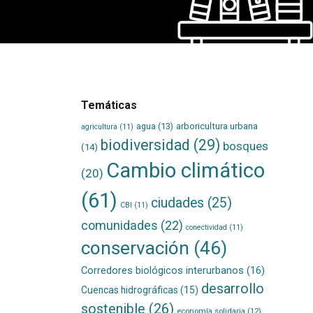
Temáticas
agua
(13)
arboricultura urbana
agricultura
(11)
biodiversidad
(29)
bosques
(14)
Cambio climático
(20)
(61)
ciudades
(25)
CBI
(11)
comunidades
(22)
conectividad
(11)
conservación
(46)
Corredores biológicos interurbanos
(16)
desarrollo
Cuencas hidrográficas
(15)
sostenible
(26)
economía solidaria
(12)