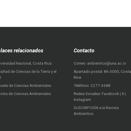
laces relacionados
Contacto
iversidad Nacional, Costa Rica
Correo:
ambientico@una.ac.cr
ultad de Ciencias de la Tierra y el
Apartado postal: 86-3000, Cost
r
Rica
cuela de Ciencias Ambientales
Teléfono:
2277-3688
vista de Ciencias Ambientales
Redes Sociales:
Facebook
|
X
|
Instagram
SUSCRIPCIÓN a la Revista
Ambientico