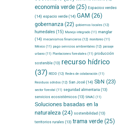
economía verde
(25)
Espacios verdes
GAM
(26)
(14)
espacio verde
(14)
gobernanza
(22)
gobiernos locales
(12)
humedales
(15)
manglar
Manejo integrado
(11)
(14)
mecanismos financieros
(12)
monitoreo
(11)
pago servicios ambientales
(12)
México
(11)
paisaje
producción
urbano
(11)
Plantaciones forestales
(11)
recurso hídrico
sostenible
(13)
(37)
REDD
(12)
Redes de colaboración
(11)
SbN
(23)
San José
(14)
Residuos sólidos
(12)
seguridad alimentaria
(13)
sector forestal
(11)
servicios ecosistémicos
(13)
SINAC
(11)
Soluciones basadas en la
naturaleza
(24)
sostenibilidad
(13)
trama verde
(25)
territorios rurales
(13)