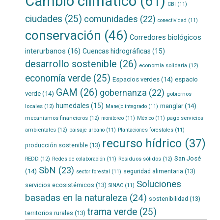
Cambio climático
(61)
CBI
(11)
ciudades
(25)
comunidades
(22)
conectividad
(11)
conservación
(46)
Corredores biológicos
interurbanos
(16)
Cuencas hidrográficas
(15)
desarrollo sostenible
(26)
economía solidaria
(12)
economía verde
(25)
Espacios verdes
(14)
espacio
GAM
(26)
gobernanza
(22)
verde
(14)
gobiernos
humedales
(15)
manglar
(14)
locales
(12)
Manejo integrado
(11)
mecanismos financieros
(12)
pago servicios
monitoreo
(11)
México
(11)
ambientales
(12)
paisaje urbano
(11)
Plantaciones forestales
(11)
recurso hídrico
(37)
producción sostenible
(13)
San José
REDD
(12)
Residuos sólidos
(12)
Redes de colaboración
(11)
SbN
(23)
(14)
seguridad alimentaria
(13)
sector forestal
(11)
Soluciones
servicios ecosistémicos
(13)
SINAC
(11)
basadas en la naturaleza
(24)
sostenibilidad
(13)
trama verde
(25)
territorios rurales
(13)