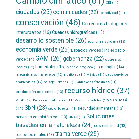
Cambio climático
(61)
CBI
(11)
ciudades
(25)
comunidades
(22)
conectividad
(11)
conservación
(46)
Corredores biológicos
interurbanos
(16)
Cuencas hidrográficas
(15)
desarrollo sostenible
(26)
economía solidaria
(12)
economía verde
(25)
Espacios verdes
(14)
espacio
GAM
(26)
gobernanza
(22)
verde
(14)
gobiernos
humedales
(15)
manglar
(14)
locales
(12)
Manejo integrado
(11)
mecanismos financieros
(12)
pago servicios
monitoreo
(11)
México
(11)
ambientales
(12)
paisaje urbano
(11)
Plantaciones forestales
(11)
recurso hídrico
(37)
producción sostenible
(13)
San José
REDD
(12)
Residuos sólidos
(12)
Redes de colaboración
(11)
SbN
(23)
(14)
seguridad alimentaria
(13)
sector forestal
(11)
Soluciones
servicios ecosistémicos
(13)
SINAC
(11)
basadas en la naturaleza
(24)
sostenibilidad
(13)
trama verde
(25)
territorios rurales
(13)