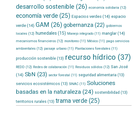
desarrollo sostenible
(26)
economía solidaria
(12)
economía verde
(25)
Espacios verdes
(14)
espacio
GAM
(26)
gobernanza
(22)
verde
(14)
gobiernos
humedales
(15)
manglar
(14)
locales
(12)
Manejo integrado
(11)
mecanismos financieros
(12)
pago servicios
monitoreo
(11)
México
(11)
ambientales
(12)
paisaje urbano
(11)
Plantaciones forestales
(11)
recurso hídrico
(37)
producción sostenible
(13)
San José
REDD
(12)
Residuos sólidos
(12)
Redes de colaboración
(11)
SbN
(23)
(14)
seguridad alimentaria
(13)
sector forestal
(11)
Soluciones
servicios ecosistémicos
(13)
SINAC
(11)
basadas en la naturaleza
(24)
sostenibilidad
(13)
trama verde
(25)
territorios rurales
(13)