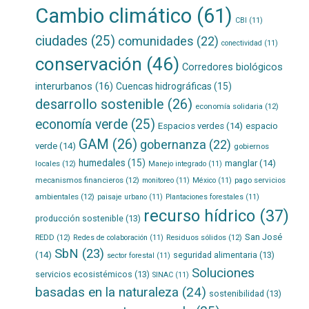
Cambio climático
(61)
CBI
(11)
ciudades
(25)
comunidades
(22)
conectividad
(11)
conservación
(46)
Corredores biológicos
interurbanos
(16)
Cuencas hidrográficas
(15)
desarrollo sostenible
(26)
economía solidaria
(12)
economía verde
(25)
Espacios verdes
(14)
espacio
GAM
(26)
gobernanza
(22)
verde
(14)
gobiernos
humedales
(15)
manglar
(14)
locales
(12)
Manejo integrado
(11)
mecanismos financieros
(12)
pago servicios
monitoreo
(11)
México
(11)
ambientales
(12)
paisaje urbano
(11)
Plantaciones forestales
(11)
recurso hídrico
(37)
producción sostenible
(13)
San José
REDD
(12)
Residuos sólidos
(12)
Redes de colaboración
(11)
SbN
(23)
(14)
seguridad alimentaria
(13)
sector forestal
(11)
Soluciones
servicios ecosistémicos
(13)
SINAC
(11)
basadas en la naturaleza
(24)
sostenibilidad
(13)