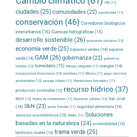
Cambio climático
(61)
CBI
(11)
ciudades
(25)
comunidades
(22)
conectividad
(11)
conservación
(46)
Corredores biológicos
interurbanos
(16)
Cuencas hidrográficas
(15)
desarrollo sostenible
(26)
economía solidaria
(12)
economía verde
(25)
Espacios verdes
(14)
espacio
GAM
(26)
gobernanza
(22)
verde
(14)
gobiernos
humedales
(15)
manglar
(14)
locales
(12)
Manejo integrado
(11)
mecanismos financieros
(12)
pago servicios
monitoreo
(11)
México
(11)
ambientales
(12)
paisaje urbano
(11)
Plantaciones forestales
(11)
recurso hídrico
(37)
producción sostenible
(13)
San José
REDD
(12)
Residuos sólidos
(12)
Redes de colaboración
(11)
SbN
(23)
(14)
seguridad alimentaria
(13)
sector forestal
(11)
Soluciones
servicios ecosistémicos
(13)
SINAC
(11)
basadas en la naturaleza
(24)
sostenibilidad
(13)
trama verde
(25)
territorios rurales
(13)