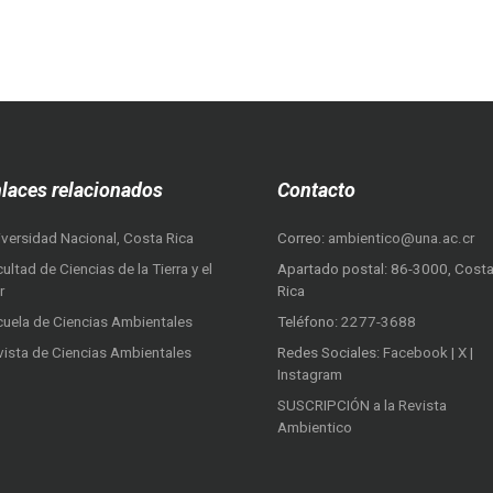
laces relacionados
Contacto
iversidad Nacional, Costa Rica
Correo:
ambientico@una.ac.cr
ultad de Ciencias de la Tierra y el
Apartado postal: 86-3000, Cost
r
Rica
cuela de Ciencias Ambientales
Teléfono:
2277-3688
vista de Ciencias Ambientales
Redes Sociales:
Facebook
|
X
|
Instagram
SUSCRIPCIÓN a la Revista
Ambientico