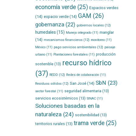
economía verde
(25)
Espacios verdes
GAM
(26)
(14)
espacio verde
(14)
gobernanza
(22)
gobiernos locales
(12)
humedales
(15)
manglar
Manejo integrado
(11)
(14)
mecanismos financieros
(12)
monitoreo
(11)
pago servicios ambientales
(12)
México
(11)
paisaje
producción
urbano
(11)
Plantaciones forestales
(11)
recurso hídrico
sostenible
(13)
(37)
REDD
(12)
Redes de colaboración
(11)
SbN
(23)
San José
(14)
Residuos sólidos
(12)
seguridad alimentaria
(13)
sector forestal
(11)
servicios ecosistémicos
(13)
SINAC
(11)
Soluciones basadas en la
naturaleza
(24)
sostenibilidad
(13)
trama verde
(25)
territorios rurales
(13)