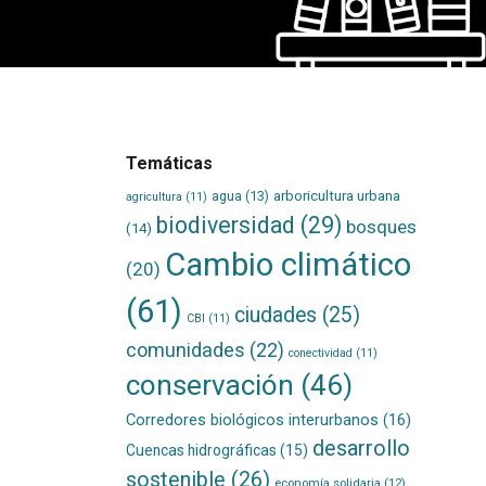
Temáticas
agua
(13)
arboricultura urbana
agricultura
(11)
biodiversidad
(29)
bosques
(14)
Cambio climático
(20)
(61)
ciudades
(25)
CBI
(11)
comunidades
(22)
conectividad
(11)
conservación
(46)
Corredores biológicos interurbanos
(16)
desarrollo
Cuencas hidrográficas
(15)
sostenible
(26)
economía solidaria
(12)