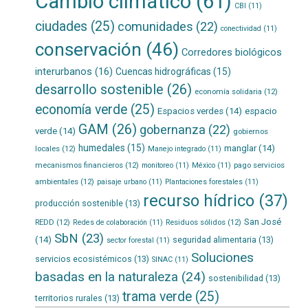
Cambio climático
(61)
CBI
(11)
ciudades
(25)
comunidades
(22)
conectividad
(11)
conservación
(46)
Corredores biológicos
interurbanos
(16)
Cuencas hidrográficas
(15)
desarrollo sostenible
(26)
economía solidaria
(12)
economía verde
(25)
Espacios verdes
(14)
espacio
GAM
(26)
gobernanza
(22)
verde
(14)
gobiernos
humedales
(15)
manglar
(14)
locales
(12)
Manejo integrado
(11)
mecanismos financieros
(12)
pago servicios
monitoreo
(11)
México
(11)
ambientales
(12)
paisaje urbano
(11)
Plantaciones forestales
(11)
recurso hídrico
(37)
producción sostenible
(13)
San José
REDD
(12)
Residuos sólidos
(12)
Redes de colaboración
(11)
SbN
(23)
(14)
seguridad alimentaria
(13)
sector forestal
(11)
Soluciones
servicios ecosistémicos
(13)
SINAC
(11)
basadas en la naturaleza
(24)
sostenibilidad
(13)
trama verde
(25)
territorios rurales
(13)