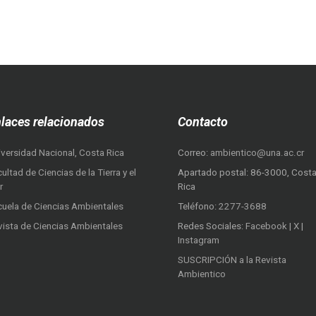
laces relacionados
Contacto
iversidad Nacional, Costa Rica
Correo:
ambientico@una.ac.cr
ultad de Ciencias de la Tierra y el
Apartado postal: 86-3000, Cost
r
Rica
cuela de Ciencias Ambientales
Teléfono:
2277-3688
vista de Ciencias Ambientales
Redes Sociales:
Facebook
|
X
|
Instagram
SUSCRIPCIÓN a la Revista
Ambientico