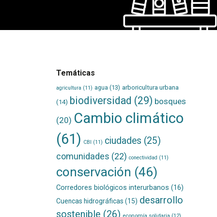
Temáticas
agua
(13)
arboricultura urbana
agricultura
(11)
biodiversidad
(29)
bosques
(14)
Cambio climático
(20)
(61)
ciudades
(25)
CBI
(11)
comunidades
(22)
conectividad
(11)
conservación
(46)
Corredores biológicos interurbanos
(16)
desarrollo
Cuencas hidrográficas
(15)
sostenible
(26)
economía solidaria
(12)