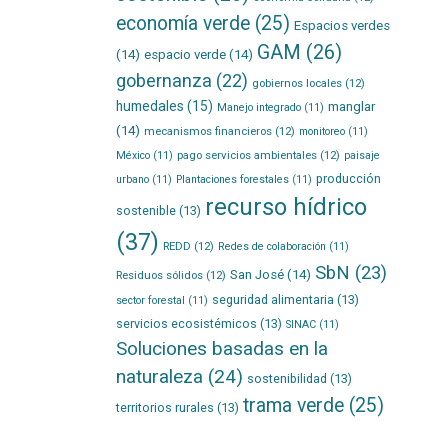
economía verde
(25)
Espacios verdes
GAM
(26)
(14)
espacio verde
(14)
gobernanza
(22)
gobiernos locales
(12)
humedales
(15)
manglar
Manejo integrado
(11)
(14)
mecanismos financieros
(12)
monitoreo
(11)
pago servicios ambientales
(12)
México
(11)
paisaje
producción
urbano
(11)
Plantaciones forestales
(11)
recurso hídrico
sostenible
(13)
(37)
REDD
(12)
Redes de colaboración
(11)
SbN
(23)
San José
(14)
Residuos sólidos
(12)
seguridad alimentaria
(13)
sector forestal
(11)
servicios ecosistémicos
(13)
SINAC
(11)
Soluciones basadas en la
naturaleza
(24)
sostenibilidad
(13)
trama verde
(25)
territorios rurales
(13)