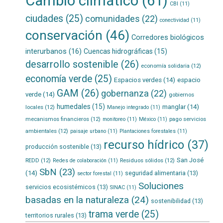
Cambio climático
(61)
CBI
(11)
ciudades
(25)
comunidades
(22)
conectividad
(11)
conservación
(46)
Corredores biológicos
interurbanos
(16)
Cuencas hidrográficas
(15)
desarrollo sostenible
(26)
economía solidaria
(12)
economía verde
(25)
Espacios verdes
(14)
espacio
GAM
(26)
gobernanza
(22)
verde
(14)
gobiernos
humedales
(15)
manglar
(14)
locales
(12)
Manejo integrado
(11)
mecanismos financieros
(12)
pago servicios
monitoreo
(11)
México
(11)
ambientales
(12)
paisaje urbano
(11)
Plantaciones forestales
(11)
recurso hídrico
(37)
producción sostenible
(13)
San José
REDD
(12)
Residuos sólidos
(12)
Redes de colaboración
(11)
SbN
(23)
(14)
seguridad alimentaria
(13)
sector forestal
(11)
Soluciones
servicios ecosistémicos
(13)
SINAC
(11)
basadas en la naturaleza
(24)
sostenibilidad
(13)
trama verde
(25)
territorios rurales
(13)