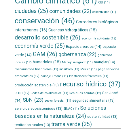
Cambio climático
(61)
CBI
(11)
ciudades
(25)
comunidades
(22)
conectividad
(11)
conservación
(46)
Corredores biológicos
interurbanos
(16)
Cuencas hidrográficas
(15)
desarrollo sostenible
(26)
economía solidaria
(12)
economía verde
(25)
Espacios verdes
(14)
espacio
GAM
(26)
gobernanza
(22)
verde
(14)
gobiernos
humedales
(15)
manglar
(14)
locales
(12)
Manejo integrado
(11)
mecanismos financieros
(12)
pago servicios
monitoreo
(11)
México
(11)
ambientales
(12)
paisaje urbano
(11)
Plantaciones forestales
(11)
recurso hídrico
(37)
producción sostenible
(13)
San José
REDD
(12)
Residuos sólidos
(12)
Redes de colaboración
(11)
SbN
(23)
(14)
seguridad alimentaria
(13)
sector forestal
(11)
Soluciones
servicios ecosistémicos
(13)
SINAC
(11)
basadas en la naturaleza
(24)
sostenibilidad
(13)
trama verde
(25)
territorios rurales
(13)