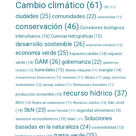
Cambio climático
(61)
CBI
(11)
ciudades
(25)
comunidades
(22)
conectividad
(11)
conservación
(46)
Corredores biológicos
interurbanos
(16)
Cuencas hidrográficas
(15)
desarrollo sostenible
(26)
economía solidaria
(12)
economía verde
(25)
Espacios verdes
(14)
espacio
GAM
(26)
gobernanza
(22)
verde
(14)
gobiernos
humedales
(15)
manglar
(14)
locales
(12)
Manejo integrado
(11)
mecanismos financieros
(12)
pago servicios
monitoreo
(11)
México
(11)
ambientales
(12)
paisaje urbano
(11)
Plantaciones forestales
(11)
recurso hídrico
(37)
producción sostenible
(13)
San José
REDD
(12)
Residuos sólidos
(12)
Redes de colaboración
(11)
SbN
(23)
(14)
seguridad alimentaria
(13)
sector forestal
(11)
Soluciones
servicios ecosistémicos
(13)
SINAC
(11)
basadas en la naturaleza
(24)
sostenibilidad
(13)
trama verde
(25)