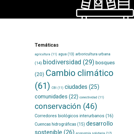
Temáticas
agua
(13)
arboricultura urbana
agricultura
(11)
biodiversidad
(29)
bosques
(14)
Cambio climático
(20)
(61)
ciudades
(25)
CBI
(11)
comunidades
(22)
conectividad
(11)
conservación
(46)
Corredores biológicos interurbanos
(16)
desarrollo
Cuencas hidrográficas
(15)
sostenible
(26)
economía solidaria
(12)