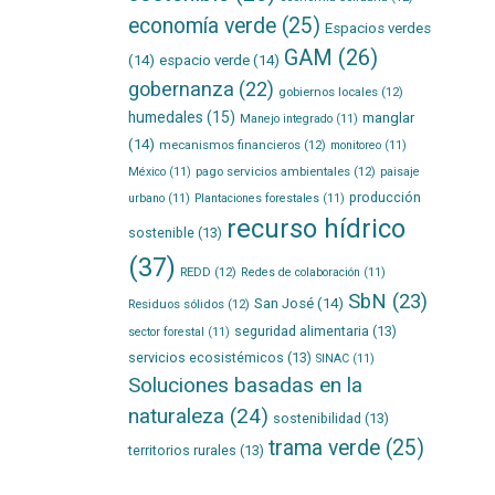
economía verde
(25)
Espacios verdes
GAM
(26)
(14)
espacio verde
(14)
gobernanza
(22)
gobiernos locales
(12)
humedales
(15)
manglar
Manejo integrado
(11)
(14)
mecanismos financieros
(12)
monitoreo
(11)
pago servicios ambientales
(12)
México
(11)
paisaje
producción
urbano
(11)
Plantaciones forestales
(11)
recurso hídrico
sostenible
(13)
(37)
REDD
(12)
Redes de colaboración
(11)
SbN
(23)
San José
(14)
Residuos sólidos
(12)
seguridad alimentaria
(13)
sector forestal
(11)
servicios ecosistémicos
(13)
SINAC
(11)
Soluciones basadas en la
naturaleza
(24)
sostenibilidad
(13)
trama verde
(25)
territorios rurales
(13)