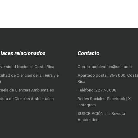
laces relacionados
Contacto
iversidad Nacional, Costa Rica
Correo:
ambientico@una.ac.cr
ultad de Ciencias de la Tierra y el
Apartado postal: 86-3000, Cost
r
Rica
cuela de Ciencias Ambientales
Teléfono:
2277-3688
vista de Ciencias Ambientales
Redes Sociales:
Facebook
|
X
|
Instagram
SUSCRIPCIÓN a la Revista
Ambientico