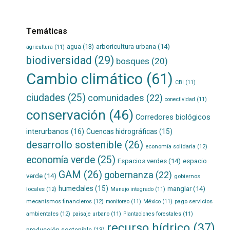
Temáticas
agua
(13)
arboricultura urbana
(14)
agricultura
(11)
biodiversidad
(29)
bosques
(20)
Cambio climático
(61)
CBI
(11)
ciudades
(25)
comunidades
(22)
conectividad
(11)
conservación
(46)
Corredores biológicos
interurbanos
(16)
Cuencas hidrográficas
(15)
desarrollo sostenible
(26)
economía solidaria
(12)
economía verde
(25)
Espacios verdes
(14)
espacio
GAM
(26)
gobernanza
(22)
verde
(14)
gobiernos
humedales
(15)
manglar
(14)
locales
(12)
Manejo integrado
(11)
mecanismos financieros
(12)
pago servicios
monitoreo
(11)
México
(11)
ambientales
(12)
paisaje urbano
(11)
Plantaciones forestales
(11)
recurso hídrico
(37)
producción sostenible
(13)