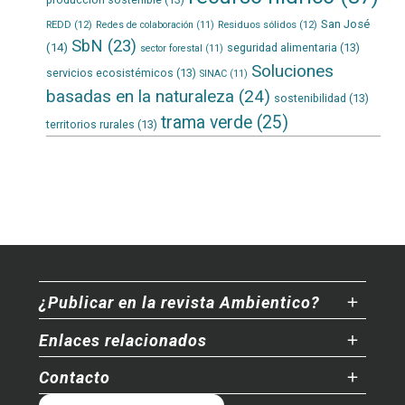
San José
REDD
(12)
Residuos sólidos
(12)
Redes de colaboración
(11)
SbN
(23)
(14)
seguridad alimentaria
(13)
sector forestal
(11)
Soluciones
servicios ecosistémicos
(13)
SINAC
(11)
basadas en la naturaleza
(24)
sostenibilidad
(13)
trama verde
(25)
territorios rurales
(13)
¿Publicar en la revista Ambientico?
Enlaces relacionados
Contacto