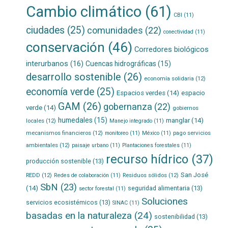
Cambio climático
(61)
CBI
(11)
ciudades
(25)
comunidades
(22)
conectividad
(11)
conservación
(46)
Corredores biológicos
interurbanos
(16)
Cuencas hidrográficas
(15)
desarrollo sostenible
(26)
economía solidaria
(12)
economía verde
(25)
Espacios verdes
(14)
espacio
GAM
(26)
gobernanza
(22)
verde
(14)
gobiernos
humedales
(15)
manglar
(14)
locales
(12)
Manejo integrado
(11)
mecanismos financieros
(12)
pago servicios
monitoreo
(11)
México
(11)
ambientales
(12)
paisaje urbano
(11)
Plantaciones forestales
(11)
recurso hídrico
(37)
producción sostenible
(13)
San José
REDD
(12)
Residuos sólidos
(12)
Redes de colaboración
(11)
SbN
(23)
(14)
seguridad alimentaria
(13)
sector forestal
(11)
Soluciones
servicios ecosistémicos
(13)
SINAC
(11)
basadas en la naturaleza
(24)
sostenibilidad
(13)