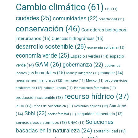
Cambio climático
(61)
CBI
(11)
ciudades
(25)
comunidades
(22)
conectividad
(11)
conservación
(46)
Corredores biológicos
interurbanos
(16)
Cuencas hidrográficas
(15)
desarrollo sostenible
(26)
economía solidaria
(12)
economía verde
(25)
Espacios verdes
(14)
espacio
GAM
(26)
gobernanza
(22)
verde
(14)
gobiernos
humedales
(15)
manglar
(14)
locales
(12)
Manejo integrado
(11)
mecanismos financieros
(12)
pago servicios
monitoreo
(11)
México
(11)
ambientales
(12)
paisaje urbano
(11)
Plantaciones forestales
(11)
recurso hídrico
(37)
producción sostenible
(13)
San José
REDD
(12)
Residuos sólidos
(12)
Redes de colaboración
(11)
SbN
(23)
(14)
seguridad alimentaria
(13)
sector forestal
(11)
Soluciones
servicios ecosistémicos
(13)
SINAC
(11)
basadas en la naturaleza
(24)
sostenibilidad
(13)