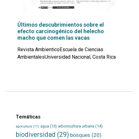
Últimos descubrimientos sobre el
efecto carcinogénico del helecho
macho que comen las vacas
Revista AmbienticoEscuela de Ciencias
AmbientalesUniversidad Nacional, Costa Rica
Leer
por
más...
Temáticas
agua
(13)
arboricultura urbana
(14)
agricultura
(11)
biodiversidad
(29)
bosques
(20)