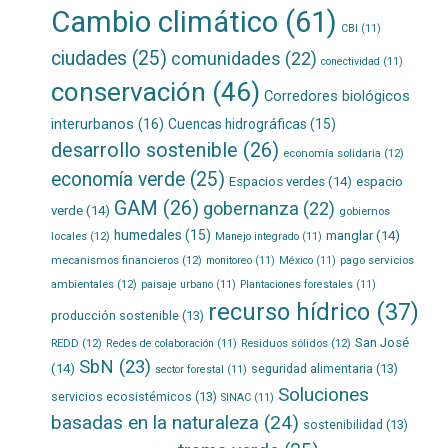
Cambio climático
(61)
CBI
(11)
ciudades
(25)
comunidades
(22)
conectividad
(11)
conservación
(46)
Corredores biológicos
interurbanos
(16)
Cuencas hidrográficas
(15)
desarrollo sostenible
(26)
economía solidaria
(12)
economía verde
(25)
Espacios verdes
(14)
espacio
GAM
(26)
gobernanza
(22)
verde
(14)
gobiernos
humedales
(15)
manglar
(14)
locales
(12)
Manejo integrado
(11)
mecanismos financieros
(12)
pago servicios
monitoreo
(11)
México
(11)
ambientales
(12)
paisaje urbano
(11)
Plantaciones forestales
(11)
recurso hídrico
(37)
producción sostenible
(13)
San José
REDD
(12)
Residuos sólidos
(12)
Redes de colaboración
(11)
SbN
(23)
(14)
seguridad alimentaria
(13)
sector forestal
(11)
Soluciones
servicios ecosistémicos
(13)
SINAC
(11)
basadas en la naturaleza
(24)
sostenibilidad
(13)