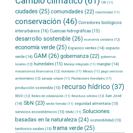
Cambio climático
(61)
CBI
(11)
ciudades
(25)
comunidades
(22)
conectividad
(11)
conservación
(46)
Corredores biológicos
interurbanos
(16)
Cuencas hidrográficas
(15)
desarrollo sostenible
(26)
economía solidaria
(12)
economía verde
(25)
Espacios verdes
(14)
espacio
GAM
(26)
gobernanza
(22)
verde
(14)
gobiernos
humedales
(15)
manglar
(14)
locales
(12)
Manejo integrado
(11)
mecanismos financieros
(12)
pago servicios
monitoreo
(11)
México
(11)
ambientales
(12)
paisaje urbano
(11)
Plantaciones forestales
(11)
recurso hídrico
(37)
producción sostenible
(13)
San José
REDD
(12)
Residuos sólidos
(12)
Redes de colaboración
(11)
SbN
(23)
(14)
seguridad alimentaria
(13)
sector forestal
(11)
Soluciones
servicios ecosistémicos
(13)
SINAC
(11)
basadas en la naturaleza
(24)
sostenibilidad
(13)
trama verde
(25)
territorios rurales
(13)